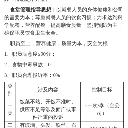
食堂管理指导思想：
以就餐人员的身体健康和公司
的需要为本；尊重就餐人员的饮食习惯；力求达到科
学配餐，营养配餐，提高膳食质量；坚持预防为主，
确保职员饮食卫生安全。
职员至上，营养健康，质量为本，安全为根
1、职员满意度≥90分；
2、食物中毒事故：0
3、职员合理投诉率：0%
类
涉及内容
控制目标
别
饭菜不熟、开饭不准时、
一
≤一次/季（全公
供应不足等涉及面广或事
类
司）
件严重的投诉
二
有玻璃、头发、铁丝、石