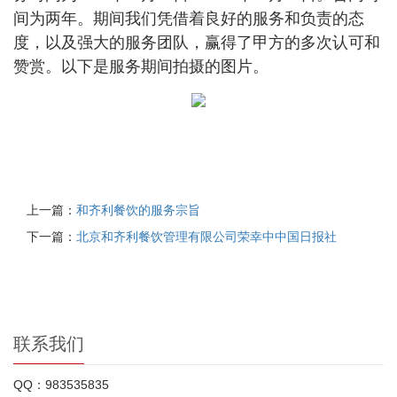
间为两年。
期间我们凭借着良好的服务和负责的态
度，以及强大的服务团队，赢得了甲方的多次认可和
赞赏。以下是服务期间拍摄的图片。
上一篇：
和齐利餐饮的服务宗旨
下一篇：
北京和齐利餐饮管理有限公司荣幸中中国日报社
联系我们
QQ：983535835